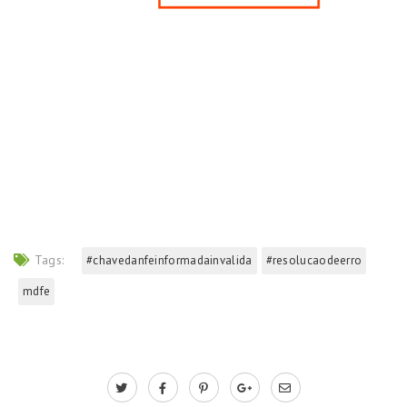
Tags:
#chavedanfeinformadainvalida
#resolucaodeerro
mdfe