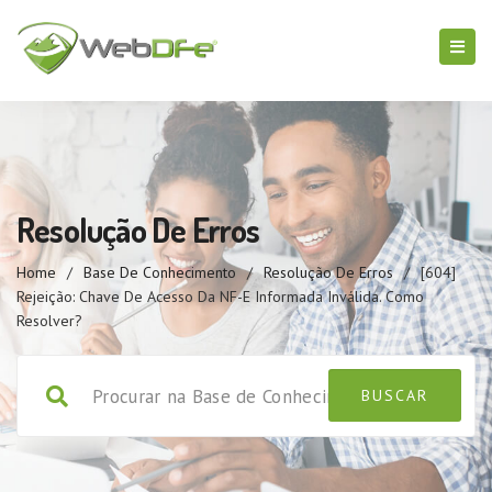
Resolução De Erros
Home
/
Base De Conhecimento
/
Resolução De Erros
/
[604]
Rejeição: Chave De Acesso Da NF-E Informada Inválida. Como
Resolver?